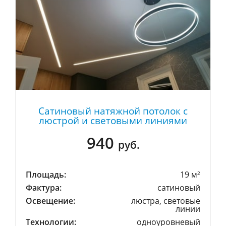
Сатиновый натяжной потолок с
люстрой и световыми линиями
940
руб.
Площадь:
19 м²
Фактура:
сатиновый
Освещение:
люстра, световые
линии
Технологии:
одноуровневый